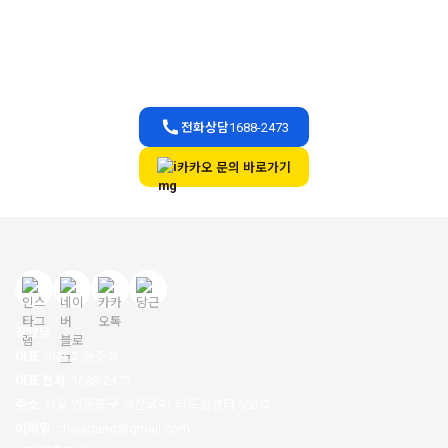
빠른문의
찾았당으로 편하게 문의주세요
상담시간
365일 24시간
전화상담
1688-2473
카카오 문의 바로가기
찾았당
대표
이찬호,윤준희
대표 전화
1688-2473
주소
서울 영등포구 양산로91 리드원센터 603호
이메일
chajadang@gmail.com