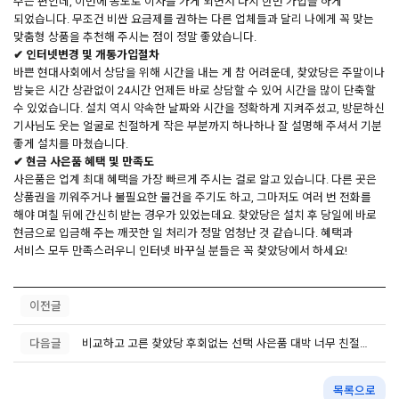
주는 편인데, 이번에 송도로 이사를 가게 되면서 다시 한번 가입을 하게
되었습니다. 무조건 비싼 요금제를 권하는 다른 업체들과 달리 나에게 꼭 맞는
맞춤형 상품을 추천해 주시는 점이 정말 좋았습니다.
✔ 인터넷변경 및 개통가입절차
바쁜 현대사회에서 상담을 위해 시간을 내는 게 참 어려운데, 찾았당은 주말이나
밤늦은 시간 상관없이 24시간 언제든 바로 상담할 수 있어 시간을 많이 단축할
수 있었습니다. 설치 역시 약속한 날짜와 시간을 정확하게 지켜주셨고, 방문하신
기사님도 웃는 얼굴로 친절하게 작은 부분까지 하나하나 잘 설명해 주셔서 기분
좋게 설치를 마쳤습니다.
✔ 현금 사은품 혜택 및 만족도
사은품은 업계 최대 혜택을 가장 빠르게 주시는 걸로 알고 있습니다. 다른 곳은
상품권을 끼워주거나 불필요한 물건을 주기도 하고, 그마저도 여러 번 전화를
해야 며칠 뒤에 간신히 받는 경우가 있었는데요. 찾았당은 설치 후 당일에 바로
현금으로 입금해 주는 깨끗한 일 처리가 정말 엄청난 것 같습니다. 혜택과
서비스 모두 만족스러우니 인터넷 바꾸실 분들은 꼭 찾았당에서 하세요!
이전글
다음글
비교하고 고른 찾았당 후회없는 선택 사은품 대박 너무 친절함에 반하다!!
카카오 문의
목록으로